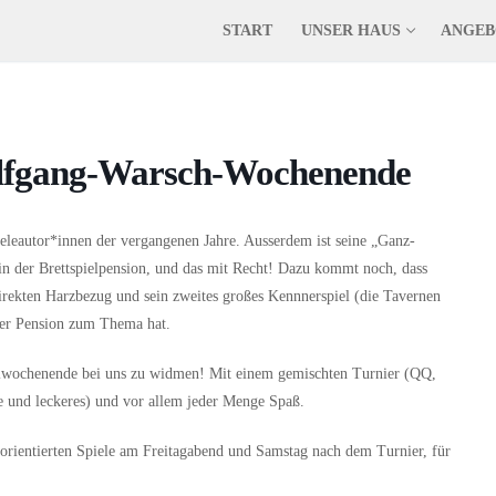
START
UNSER HAUS
ANGEB
fgang-Warsch-Wochenende
ieleautor*innen der vergangenen Jahre. Ausserdem ist seine „Ganz-
 in der Brettspielpension, und das mit Recht! Dazu kommt noch, dass
irekten Harzbezug und sein zweites großes Kennnerspiel (die Tavernen
ner Pension zum Thema hat.
ielwochenende bei uns zu widmen! Mit einem gemischten Turnier (QQ,
e und leckeres) und vor allem jeder Menge Spaß.
g orientierten Spiele am Freitagabend und Samstag nach dem Turnier, für